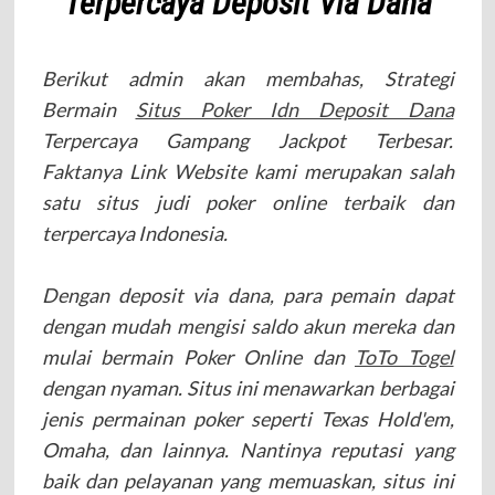
Terpercaya Deposit Via Dana
Berikut admin akan membahas, Strategi
Bermain
Situs Poker Idn Deposit Dana
Terpercaya Gampang Jackpot Terbesar.
Faktanya Link Website kami merupakan salah
satu situs judi poker online terbaik dan
terpercaya Indonesia.
Dengan deposit via dana, para pemain dapat
dengan mudah mengisi saldo akun mereka dan
mulai bermain Poker Online dan
ToTo Togel
dengan nyaman. Situs ini menawarkan berbagai
jenis permainan poker seperti Texas Hold'em,
Omaha, dan lainnya. Nantinya reputasi yang
baik dan pelayanan yang memuaskan, situs ini