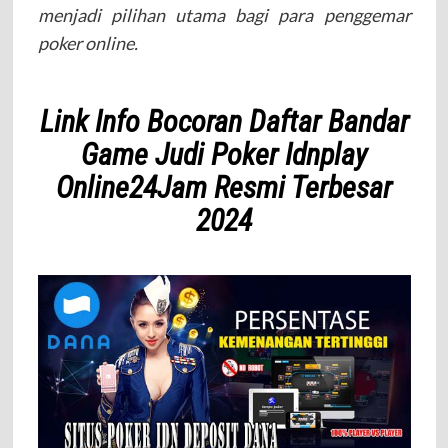
menjadi pilihan utama bagi para penggemar
poker online.
Link Info Bocoran Daftar Bandar
Game Judi Poker Idnplay
Online24Jam Resmi Terbesar
2024