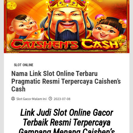
SLOT ONLINE
Nama Link Slot Online Terbaru
Pragmatic Resmi Terpercaya Caishen’s
Cash
Slot Gacor Malam Ini
2023-07-08
Link Judi Slot Online Gacor
Terbaik Resmi Terpercaya
Gampang Menang Caishen’s