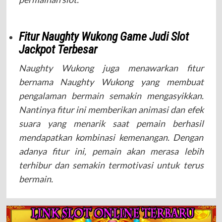
Fitur Naughty Wukong Game Judi Slot
Jackpot Terbesar
Naughty Wukong juga menawarkan fitur
bernama Naughty Wukong yang membuat
pengalaman bermain semakin mengasyikkan.
Nantinya fitur ini memberikan animasi dan efek
suara yang menarik saat pemain berhasil
mendapatkan kombinasi kemenangan. Dengan
adanya fitur ini, pemain akan merasa lebih
terhibur dan semakin termotivasi untuk terus
bermain.