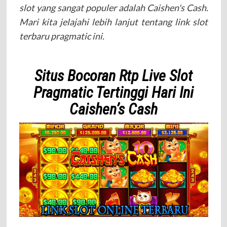
slot yang sangat populer adalah Caishen's Cash.
Mari kita jelajahi lebih lanjut tentang link slot
terbaru pragmatic ini.
Situs Bocoran Rtp Live Slot
Pragmatic Tertinggi Hari Ini
Caishen’s Cash