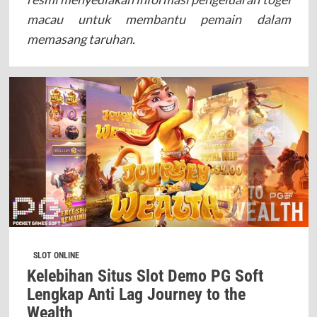
macau untuk membantu pemain dalam
memasang taruhan.
SLOT ONLINE
Kelebihan Situs Slot Demo PG Soft
Lengkap Anti Lag Journey to the
Wealth