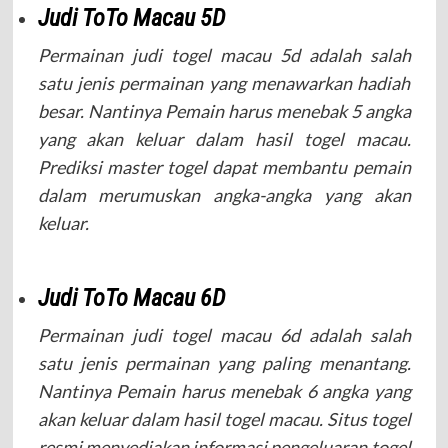
Judi ToTo Macau 5D
Permainan judi togel macau 5d adalah salah
satu jenis permainan yang menawarkan hadiah
besar. Nantinya Pemain harus menebak 5 angka
yang akan keluar dalam hasil togel macau.
Prediksi master togel dapat membantu pemain
dalam merumuskan angka-angka yang akan
keluar.
Judi ToTo Macau 6D
Permainan judi togel macau 6d adalah salah
satu jenis permainan yang paling menantang.
Nantinya Pemain harus menebak 6 angka yang
akan keluar dalam hasil togel macau. Situs togel
resmi menyediakan informasi pengeluaran togel